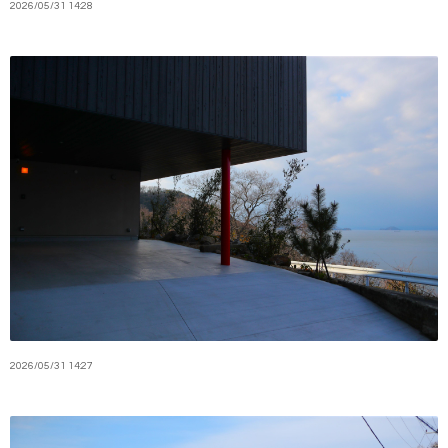
2026
/
05
/
31
14:28
2026
/
05
/
31
14:27